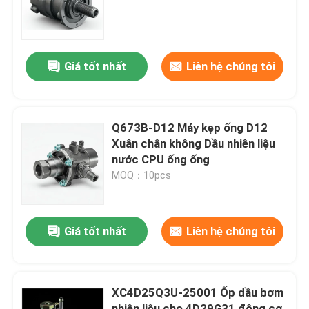
Về chúng tôi
Giá tốt nhất
Liên hệ chúng tôi
Tham quan nhà máy
Kiểm soát chất lượng
Q673B-D12 Máy kẹp ống D12
Xuân chân không Dầu nhiên liệu
nước CPU ống ống
Liên hệ với chúng tôi
MOQ：10pcs
Yêu cầu báo giá
Giá tốt nhất
Liên hệ chúng tôi
Lắp ráp động cơ
XC4D25Q3U-25001 Ốp dầu bơm
Bộ sưu tập khối động cơ và phụ kiện
nhiên liệu cho 4D29G31 động cơ