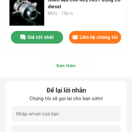
diesel
MOQ：10pcs
Lắp ráp đầu xi lanh và hệ thống van
Đặt bộ phận tàu máy tính
Giá tốt nhất
Liên hệ chúng tôi
Piston và kết nối thanh lắp ráp
Xem thêm
lắp ráp trục khuỷu
Để lại lời nhắn
Bộ lắp ráp bánh máy bay
Chúng tôi sẽ gọi lại cho bạn sớm!
Hệ thống cung cấp nhiên liệu
Hội nghị nhóm vòng quanh