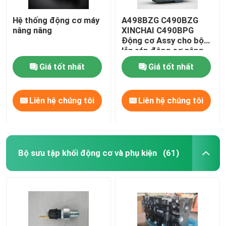
Hệ thống động cơ máy
A498BZG C490BZG
nâng nâng
XINCHAI C490BPG
Động cơ Assy cho bộ
lắp ráp động cơ nâng
Giá tốt nhất
Giá tốt nhất
Liên hệ chúng tôi
Liên hệ chúng tôi
Bộ sưu tập khối động cơ và phụ kiện
(61)