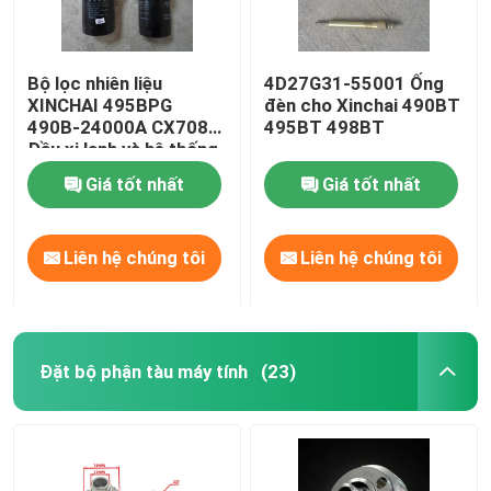
Bộ lọc nhiên liệu
4D27G31-55001 Ống
XINCHAI 495BPG
đèn cho Xinchai 490BT
490B-24000A CX7085
495BT 498BT
Đầu xi lanh và hệ thống
van
Giá tốt nhất
Giá tốt nhất
Liên hệ chúng tôi
Liên hệ chúng tôi
Đặt bộ phận tàu máy tính
(23)