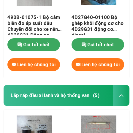
490B-01075-1 Bộ cảm
4D27G40-01100 Bộ
biến đo áp suất dầu
ghép khối động cơ cho
Chuyển đổi cho xe nâng
4D29G31 động cơ
4D29G31 Động cơ
diesel
diesel
Giá tốt nhất
Giá tốt nhất
Liên hệ chúng tôi
Liên hệ chúng tôi
Lắp ráp đầu xi lanh và hệ thống van
(5)