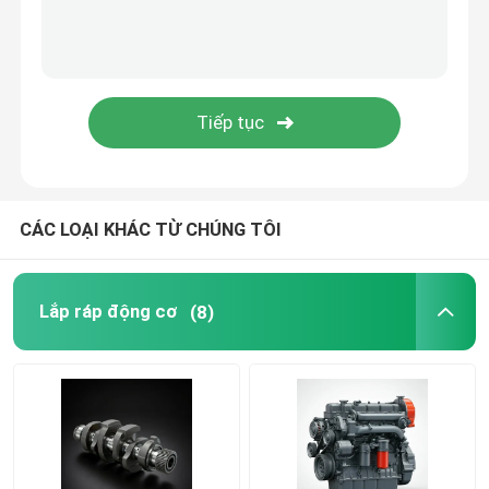
hệ thống cung cấp dầu
Hệ thống làm mát
khởi động hội
CÁC LOẠI KHÁC TỪ CHÚNG TÔI
Máy phát điện và dây chuyền lắp ráp
Lắp ráp động cơ
(8)
Giày phượt