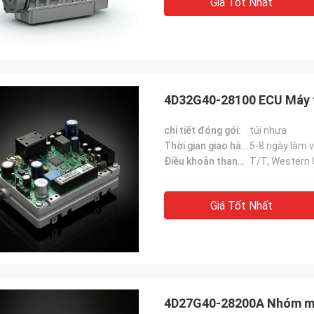
Giá Tốt Nhất
4D32G40-28100 ECU Máy 
chi tiết đóng gói:
túi nhựa
Thời gian giao hàng:
5-8 ngày làm 
Điều khoản thanh toán:
T/T, Western 
Giá Tốt Nhất
4D27G40-28200A Nhóm mạ