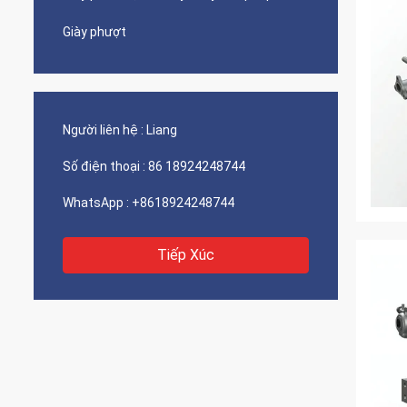
Giày phượt
Người liên hệ :
Liang
Số điện thoại :
86 18924248744
WhatsApp :
+8618924248744
Tiếp Xúc