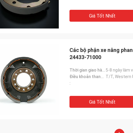
Giá Tốt Nhất
Các bộ phận xe nâng ph
24433-71000
Thời gian giao hàng:
5-8 ngày làm 
Điều khoản thanh toán:
T/T, Western
:
Giá Tốt Nhất