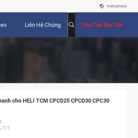
Vietnamese
deo
Liên Hệ Chúng
Yêu Cầu Báo Giá
Tôi
 phanh cho HELI TCM CPCD25 CPCD30 CPC30
ệc
, T/T