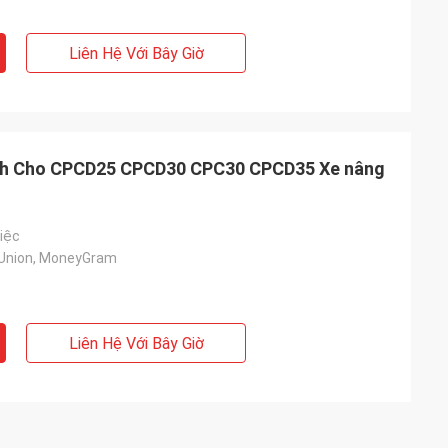
Liên Hệ Với Bây Giờ
anh Cho CPCD25 CPCD30 CPC30 CPCD35 Xe nâng
việc
 Union, MoneyGram
Liên Hệ Với Bây Giờ