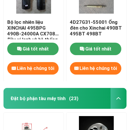
Bộ lọc nhiên liệu
4D27G31-55001 Ống
XINCHAI 495BPG
đèn cho Xinchai 490BT
490B-24000A CX7085
495BT 498BT
Đầu xi lanh và hệ thống
van
Giá tốt nhất
Giá tốt nhất
Liên hệ chúng tôi
Liên hệ chúng tôi
Đặt bộ phận tàu máy tính
(23)