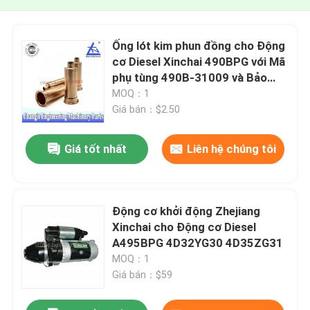
Ống lót kim phun đồng cho Động
cơ Diesel Xinchai 490BPG với Mã
phụ tùng 490B-31009 và Bảo
hành 3 tháng
MOQ：1
Giá bán：$2.50
Giá tốt nhất
Liên hệ chúng tôi
Động cơ khởi động Zhejiang
Xinchai cho Động cơ Diesel
A495BPG 4D32YG30 4D35ZG31
MOQ：1
Giá bán：$59