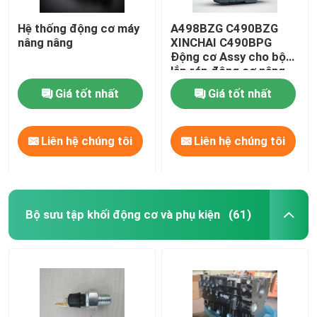
Hệ thống động cơ máy
A498BZG C490BZG
nâng nâng
XINCHAI C490BPG
Động cơ Assy cho bộ
lắp ráp động cơ nâng
Giá tốt nhất
Giá tốt nhất
Liên hệ chúng tôi
Liên hệ chúng tôi
Bộ sưu tập khối động cơ và phụ kiện
(61)