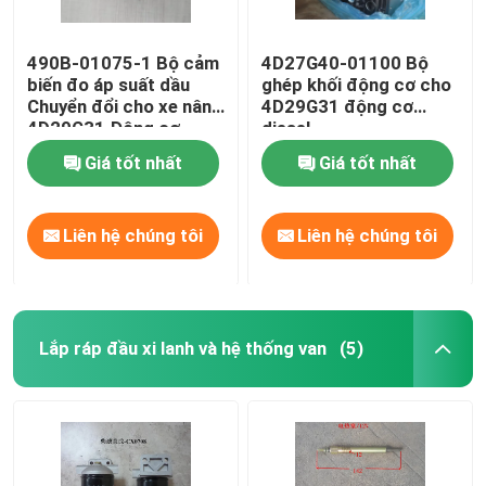
490B-01075-1 Bộ cảm
4D27G40-01100 Bộ
biến đo áp suất dầu
ghép khối động cơ cho
Chuyển đổi cho xe nâng
4D29G31 động cơ
4D29G31 Động cơ
diesel
diesel
Giá tốt nhất
Giá tốt nhất
Liên hệ chúng tôi
Liên hệ chúng tôi
Lắp ráp đầu xi lanh và hệ thống van
(5)