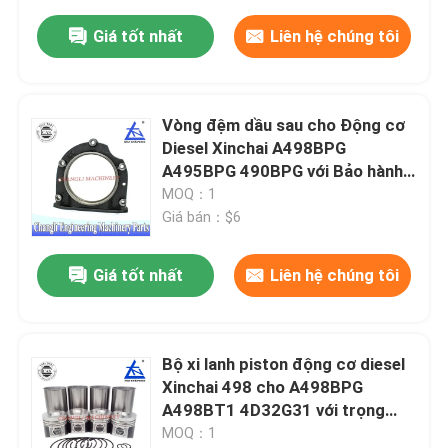
Giá tốt nhất
Liên hệ chúng tôi
Vòng đệm dầu sau cho Động cơ
Diesel Xinchai A498BPG
A495BPG 490BPG với Bảo hành
3 tháng
MOQ：1
Giá bán：$6
Giá tốt nhất
Liên hệ chúng tôi
Bộ xi lanh piston động cơ diesel
Xinchai 498 cho A498BPG
A498BT1 4D32G31 với trọng
lượng 12 KG
MOQ：1