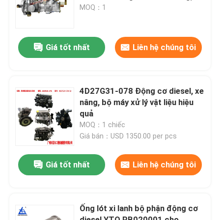
giao hàng trong 1 đến 3 ngày và
MOQ：1
nặng 7 KG
Về chúng tôi
Giá tốt nhất
Liên hệ chúng tôi
Tham quan nhà máy
Kiểm soát chất lượng
4D27G31-078 Động cơ diesel, xe
nâng, bộ máy xử lý vật liệu hiệu
quả
Liên hệ với chúng tôi
MOQ：1 chiếc
Giá bán：USD 1350.00 per pcs
Yêu cầu báo giá
Giá tốt nhất
Liên hệ chúng tôi
Lắp ráp động cơ
Ống lót xi lanh bộ phận động cơ
Bộ sưu tập khối động cơ và phụ kiện
diesel YTO RB020001 cho