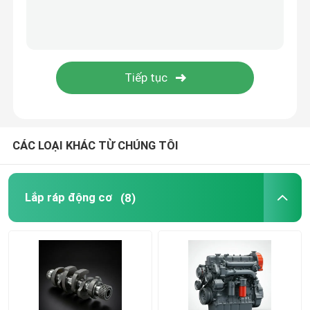
hệ thống cung cấp dầu
Hệ thống làm mát
khởi động hội
CÁC LOẠI KHÁC TỪ CHÚNG TÔI
Máy phát điện và dây chuyền lắp ráp
Lắp ráp động cơ
(8)
Giày phượt