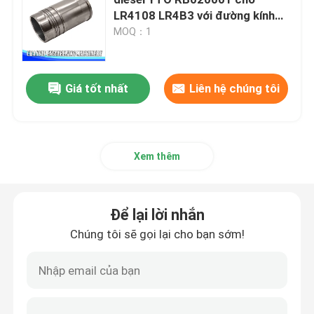
LR4108 LR4B3 với đường kính
108MM
MOQ：1
Lắp ráp đầu xi lanh và hệ thống van
Đặt bộ phận tàu máy tính
Giá tốt nhất
Liên hệ chúng tôi
Piston và kết nối thanh lắp ráp
Xem thêm
lắp ráp trục khuỷu
Để lại lời nhắn
Bộ lắp ráp bánh máy bay
Chúng tôi sẽ gọi lại cho bạn sớm!
Hệ thống cung cấp nhiên liệu
Hội nghị nhóm vòng quanh