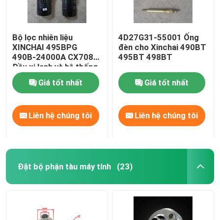
Bộ lọc nhiên liệu
4D27G31-55001 Ống
XINCHAI 495BPG
đèn cho Xinchai 490BT
490B-24000A CX7085
495BT 498BT
Đầu xi lanh và hệ thống
van
Giá tốt nhất
Giá tốt nhất
Liên hệ chúng tôi
Liên hệ chúng tôi
Đặt bộ phận tàu máy tính
(23)