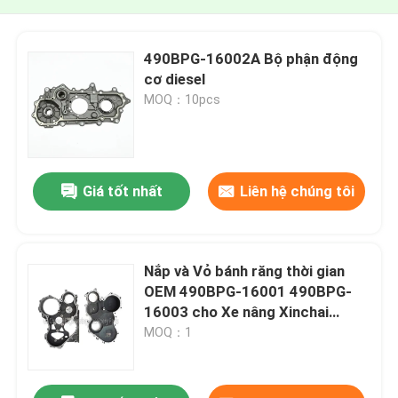
490BPG-16002A Bộ phận động
cơ diesel
MOQ：10pcs
Giá tốt nhất
Liên hệ chúng tôi
Nắp và Vỏ bánh răng thời gian
OEM 490BPG-16001 490BPG-
16003 cho Xe nâng Xinchai
A490BPG 4D27G31
MOQ：1