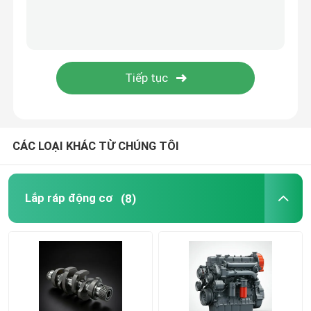
hệ thống cung cấp dầu
Hệ thống làm mát
khởi động hội
CÁC LOẠI KHÁC TỪ CHÚNG TÔI
Máy phát điện và dây chuyền lắp ráp
Lắp ráp động cơ
(8)
Giày phượt