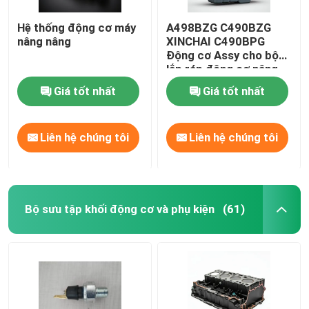
Hệ thống động cơ máy
A498BZG C490BZG
nâng nâng
XINCHAI C490BPG
Động cơ Assy cho bộ
lắp ráp động cơ nâng
Giá tốt nhất
Giá tốt nhất
Liên hệ chúng tôi
Liên hệ chúng tôi
Bộ sưu tập khối động cơ và phụ kiện
(61)