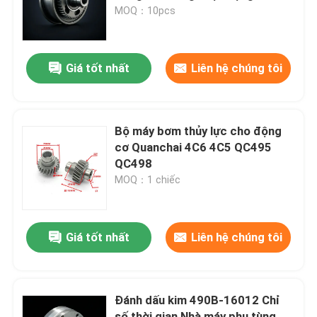
Camshaft Timing Gear Train
MOQ：10pcs
Assembly
Về chúng tôi
Giá tốt nhất
Liên hệ chúng tôi
Tham quan nhà máy
Kiểm soát chất lượng
Bộ máy bơm thủy lực cho động
cơ Quanchai 4C6 4C5 QC495
QC498
Liên hệ với chúng tôi
MOQ：1 chiếc
Yêu cầu báo giá
Giá tốt nhất
Liên hệ chúng tôi
Lắp ráp động cơ
Đánh dấu kim 490B-16012 Chỉ
Bộ sưu tập khối động cơ và phụ kiện
số thời gian Nhà máy phụ tùng