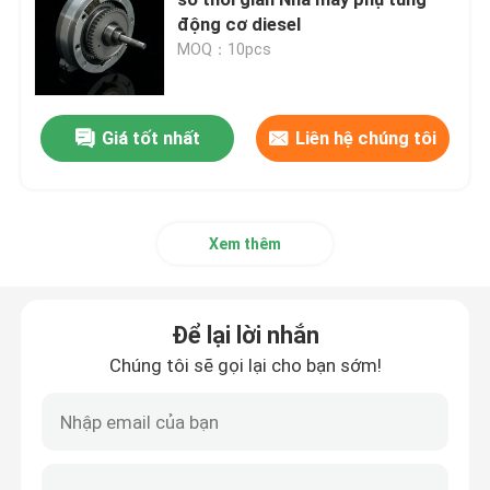
động cơ diesel
MOQ：10pcs
Lắp ráp đầu xi lanh và hệ thống van
Đặt bộ phận tàu máy tính
Giá tốt nhất
Liên hệ chúng tôi
Piston và kết nối thanh lắp ráp
Xem thêm
lắp ráp trục khuỷu
Để lại lời nhắn
Bộ lắp ráp bánh máy bay
Chúng tôi sẽ gọi lại cho bạn sớm!
Hệ thống cung cấp nhiên liệu
Hội nghị nhóm vòng quanh