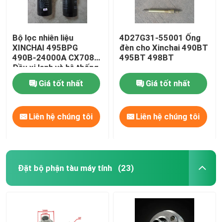
Bộ lọc nhiên liệu
4D27G31-55001 Ống
XINCHAI 495BPG
đèn cho Xinchai 490BT
490B-24000A CX7085
495BT 498BT
Đầu xi lanh và hệ thống
van
Giá tốt nhất
Giá tốt nhất
Liên hệ chúng tôi
Liên hệ chúng tôi
Đặt bộ phận tàu máy tính
(23)