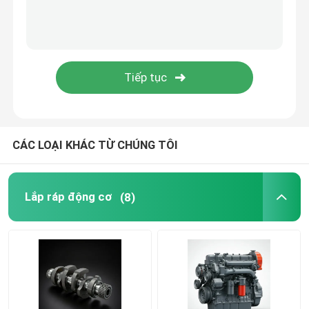
hệ thống cung cấp dầu
Hệ thống làm mát
khởi động hội
CÁC LOẠI KHÁC TỪ CHÚNG TÔI
Máy phát điện và dây chuyền lắp ráp
Lắp ráp động cơ
(8)
Giày phượt