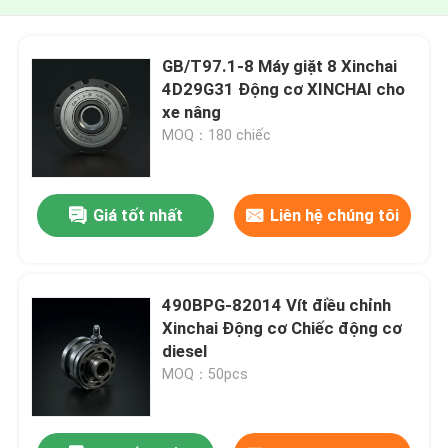
GB/T97.1-8 Máy giặt 8 Xinchai
4D29G31 Động cơ XINCHAI cho
xe nâng
MOQ：180 chiếc
Giá tốt nhất
Liên hệ chúng tôi
490BPG-82014 Vít điều chỉnh
Xinchai Động cơ Chiếc động cơ
diesel
MOQ：50pcs