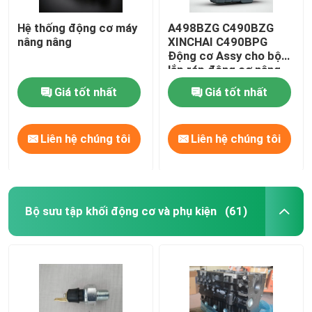
Hệ thống động cơ máy
A498BZG C490BZG
nâng nâng
XINCHAI C490BPG
Động cơ Assy cho bộ
lắp ráp động cơ nâng
Giá tốt nhất
Giá tốt nhất
Liên hệ chúng tôi
Liên hệ chúng tôi
Bộ sưu tập khối động cơ và phụ kiện
(61)