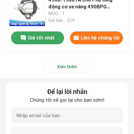
động cơ xe nâng 490BPG
495BPG 498BPG
MOQ：1
Lắp ráp đầu xi lanh và hệ thống van
Giá bán：$19
Đặt bộ phận tàu máy tính
Giá tốt nhất
Liên hệ chúng tôi
Piston và kết nối thanh lắp ráp
Xem thêm
lắp ráp trục khuỷu
Để lại lời nhắn
Bộ lắp ráp bánh máy bay
Chúng tôi sẽ gọi lại cho bạn sớm!
Hệ thống cung cấp nhiên liệu
Hội nghị nhóm vòng quanh