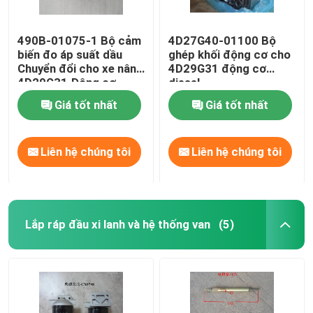
490B-01075-1 Bộ cảm
4D27G40-01100 Bộ
biến đo áp suất dầu
ghép khối động cơ cho
Chuyển đổi cho xe nâng
4D29G31 động cơ
4D29G31 Động cơ
diesel
diesel
Giá tốt nhất
Giá tốt nhất
Liên hệ chúng tôi
Liên hệ chúng tôi
Lắp ráp đầu xi lanh và hệ thống van
(5)