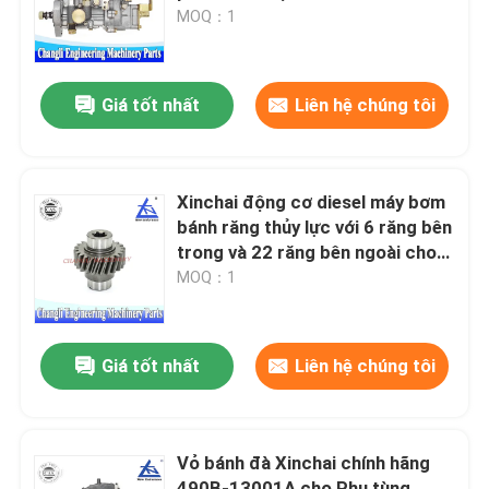
4QT72ZH-1 BH4Q80R9
MOQ：1
Về chúng tôi
Giá tốt nhất
Liên hệ chúng tôi
Tham quan nhà máy
Kiểm soát chất lượng
Xinchai động cơ diesel máy bơm
bánh răng thủy lực với 6 răng bên
trong và 22 răng bên ngoài cho
Liên hệ với chúng tôi
xe nâng mô hình 490BPG
MOQ：1
Yêu cầu báo giá
Giá tốt nhất
Liên hệ chúng tôi
Lắp ráp động cơ
Vỏ bánh đà Xinchai chính hãng
Bộ sưu tập khối động cơ và phụ kiện
490B-13001A cho Phụ tùng