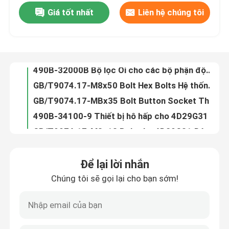
Giá tốt nhất
Liên hệ chúng tôi
4D32G40-28100 ECU Máy tính nâng nắp 050843631000B
490B-01073B Dầu lọc Gasket cơ bản Dầu lọc Xinchai C490BPG
Về chúng tôi
490B-32000B Bộ lọc Oi cho các bộ phận động cơ diesel Xinchai 490BT 495BT
GB/T9074.17-M8x50 Bolt Hex Bolts Hệ thống cung cấp dầu hoàn toàn
Tham quan nhà máy
GB/T9074.17-MBx35 Bolt Button Socket Thread Hex Bolts
490B-34100-9 Thiết bị hô hấp cho 4D29G31 Động cơ Long Block Assembly
Kiểm soát chất lượng
GB/T9074.17-M8x18 Bolt cho 4D29G31 Động cơ diesel
JBT8870-D25 Máy kẹp ống D25 Cho 4D29G31 Động cơ diesel
Liên hệ với chúng tôi
495B-34014A ống khí cho Xinchai 4d29g31 động cơ diesel nâng
4958-34015 Máy kẹp ống cho 4D29G31 Các bộ phận xe nâng động cơ diesel
Yêu cầu báo giá
Để lại lời nhắn
GB/T5782-M8x75mm Bolt cho 4D29G31 động cơ diesel nâng
Chúng tôi sẽ gọi lại cho bạn sớm!
GB93-8 Máy giặt 8 Máy giặt khóa xuân cuộn đơn loại bình thường
Lắp ráp động cơ
GB/T97.1-8 Máy giặt tấm 8 lớp A Máy giặt đơn giản bộ phận hiệu suất diesel
490B-41100-6 Hệ thống làm mát máy nâng quạt
Bộ sưu tập khối động cơ và phụ kiện
490B-41003-3 Fan Block Xinchai Engine Parts Fan Spacer Pad