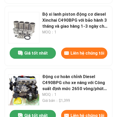
Bộ xi lanh piston động cơ diesel
Xinchai C490BPG với bảo hành 3
tháng và giao hàng 1-3 ngày cho
4 xi lanh
MOQ：1
Giá tốt nhất
Liên hệ chúng tôi
Động cơ hoàn chỉnh Diesel
C490BPG cho xe nâng với Công
suất định mức 2650 vòng/phút
và Giao hàng trong 4-6 ngày
MOQ：1
Giá bán：$1,399
Giá tốt nhất
Liên hệ chúng tôi