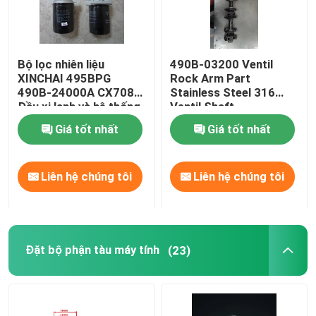
Bộ lọc nhiên liệu
490B-03200 Ventil
XINCHAI 495BPG
Rock Arm Part
490B-24000A CX7085
Stainless Steel 316
Đầu xi lanh và hệ thống
Ventil Shaft
van
Giá tốt nhất
Giá tốt nhất
Liên hệ chúng tôi
Liên hệ chúng tôi
Đặt bộ phận tàu máy tính
(23)