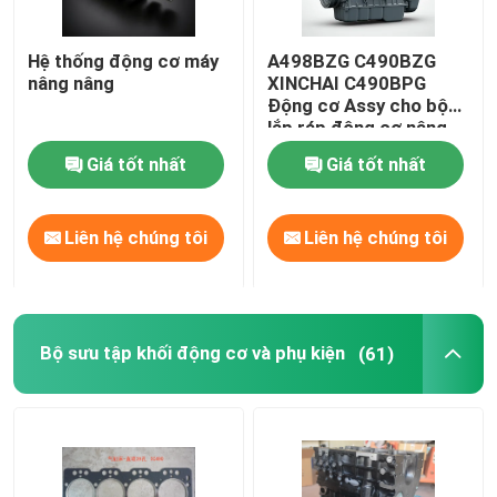
hệ thống cung cấp dầu
Hệ thống động cơ máy
A498BZG C490BZG
nâng nâng
XINCHAI C490BPG
Động cơ Assy cho bộ
Hệ thống làm mát
lắp ráp động cơ nâng
Giá tốt nhất
Giá tốt nhất
khởi động hội
Liên hệ chúng tôi
Liên hệ chúng tôi
Máy phát điện và dây chuyền lắp ráp
Giày phượt
Bộ sưu tập khối động cơ và phụ kiện
(61)