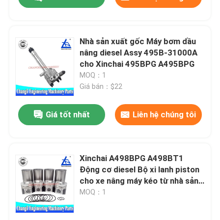
Nhà sản xuất gốc Máy bơm dầu
nâng diesel Assy 495B-31000A
cho Xinchai 495BPG A495BPG
MOQ：1
Giá bán：$22
Giá tốt nhất
Liên hệ chúng tôi
Nhà
Xinchai A498BPG A498BT1
Động cơ diesel Bộ xi lanh piston
cho xe nâng máy kéo từ nhà sản
Sản phẩm
xuất ban đầu với giao hàng 1-3
MOQ：1
ngày
Video