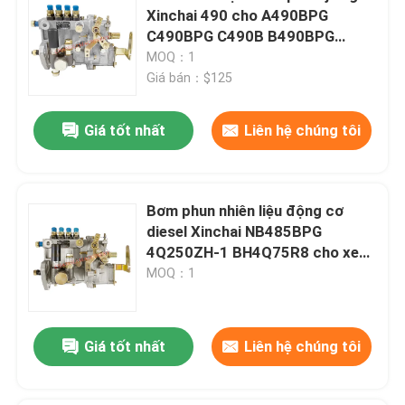
Xinchai 490 cho A490BPG
C490BPG C490B B490BPG
4Q167Z-1 BH4Q80R8
MOQ：1
Giá bán：$125
Giá tốt nhất
Liên hệ chúng tôi
Bơm phun nhiên liệu động cơ
diesel Xinchai NB485BPG
4Q250ZH-1 BH4Q75R8 cho xe
nâng HELI
MOQ：1
Giá tốt nhất
Liên hệ chúng tôi