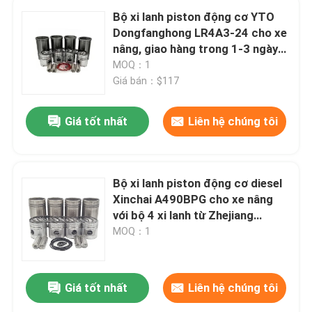
Bộ xi lanh piston động cơ YTO
Dongfanghong LR4A3-24 cho xe
nâng, giao hàng trong 1-3 ngày
và 4 xi lanh
MOQ：1
Giá bán：$117
Giá tốt nhất
Liên hệ chúng tôi
Bộ xi lanh piston động cơ diesel
Xinchai A490BPG cho xe nâng
với bộ 4 xi lanh từ Zhejiang
Xinchai Co., Ltd
MOQ：1
Giá tốt nhất
Liên hệ chúng tôi