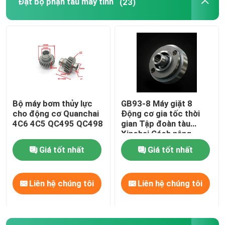
Đặt bộ phận tàu máy tính
(23)
Lắp ráp đầu xi lanh và hệ thống van
Đặt bộ phận tàu máy tính
Piston và kết nối thanh lắp ráp
Bộ máy bơm thủy lực
GB93-8 Máy giặt 8
cho động cơ Quanchai
Động cơ gia tốc thời
lắp ráp trục khuỷu
4C6 4C5 QC495 QC498
gian Tập đoàn tàu
Xinchai Cách nâng
Giá tốt nhất
Giá tốt nhất
Bộ lắp ráp bánh máy bay
Liên hệ chúng tôi
Liên hệ chúng tôi
Hệ thống cung cấp nhiên liệu
Hội nghị nhóm vòng quanh