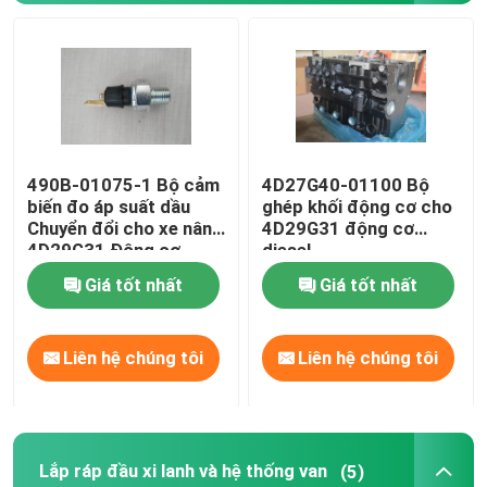
490B-01075-1 Bộ cảm
4D27G40-01100 Bộ
biến đo áp suất dầu
ghép khối động cơ cho
Chuyển đổi cho xe nâng
4D29G31 động cơ
4D29G31 Động cơ
diesel
diesel
Giá tốt nhất
Giá tốt nhất
Nhà
Liên hệ chúng tôi
Liên hệ chúng tôi
Sản phẩm
Lắp ráp đầu xi lanh và hệ thống van
(5)
Video