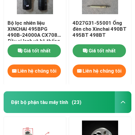
Bộ lọc nhiên liệu
4D27G31-55001 Ống
XINCHAI 495BPG
đèn cho Xinchai 490BT
490B-24000A CX7085
495BT 498BT
Đầu xi lanh và hệ thống
van
Giá tốt nhất
Giá tốt nhất
Liên hệ chúng tôi
Liên hệ chúng tôi
Đặt bộ phận tàu máy tính
(23)