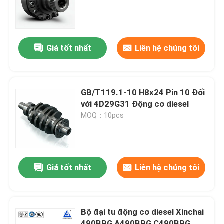
Về chúng tôi
Giá tốt nhất
Liên hệ chúng tôi
Tham quan nhà máy
Kiểm soát chất lượng
GB/T119.1-10 H8x24 Pin 10 Đối
với 4D29G31 Động cơ diesel
MOQ：10pcs
Liên hệ với chúng tôi
Yêu cầu báo giá
Giá tốt nhất
Liên hệ chúng tôi
Lắp ráp động cơ
Bộ đại tu động cơ diesel Xinchai
Bộ sưu tập khối động cơ và phụ kiện
490BPG A490BPG C490BPG,