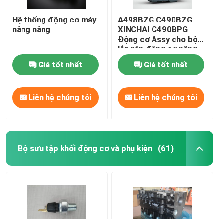
Hệ thống động cơ máy
A498BZG C490BZG
nâng nâng
XINCHAI C490BPG
Động cơ Assy cho bộ
lắp ráp động cơ nâng
Giá tốt nhất
Giá tốt nhất
Liên hệ chúng tôi
Liên hệ chúng tôi
Bộ sưu tập khối động cơ và phụ kiện
(61)