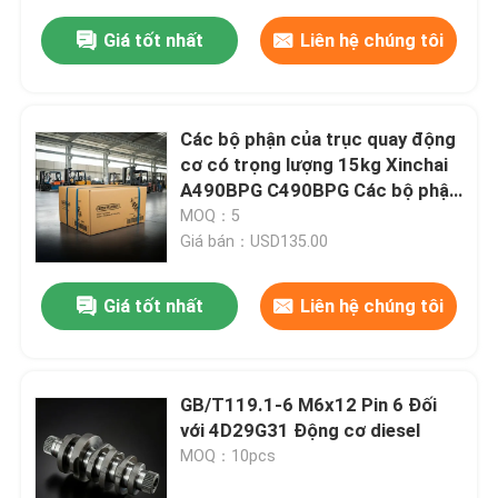
Giá tốt nhất
Liên hệ chúng tôi
Các bộ phận của trục quay động
cơ có trọng lượng 15kg Xinchai
A490BPG C490BPG Các bộ phận
của động cơ diesel
MOQ：5
Giá bán：USD135.00
Giá tốt nhất
Liên hệ chúng tôi
GB/T119.1-6 M6x12 Pin 6 Đối
với 4D29G31 Động cơ diesel
MOQ：10pcs