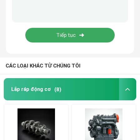
hệ thống cung cấp dầu
Hệ thống làm mát
khởi động hội
CÁC LOẠI KHÁC TỪ CHÚNG TÔI
Máy phát điện và dây chuyền lắp ráp
Lắp ráp động cơ
(8)
Giày phượt