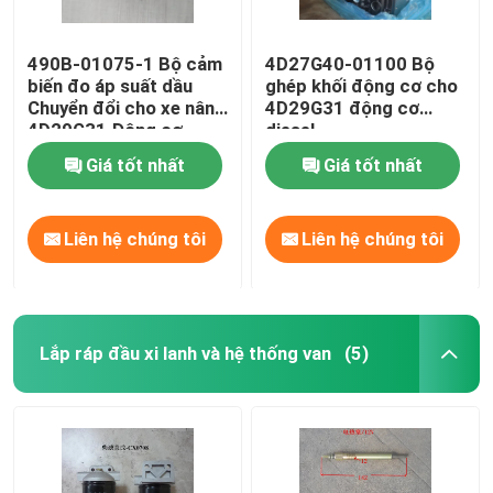
490B-01075-1 Bộ cảm
4D27G40-01100 Bộ
biến đo áp suất dầu
ghép khối động cơ cho
Chuyển đổi cho xe nâng
4D29G31 động cơ
4D29G31 Động cơ
diesel
diesel
Giá tốt nhất
Giá tốt nhất
Liên hệ chúng tôi
Liên hệ chúng tôi
Lắp ráp đầu xi lanh và hệ thống van
(5)