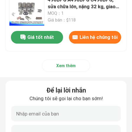
sửa chữa lớn, nặng 32 kg, giao
hàng trong 1-3 ngày
MOQ：1
Lắp ráp đầu xi lanh và hệ thống van
Giá bán：$118
Đặt bộ phận tàu máy tính
Giá tốt nhất
Liên hệ chúng tôi
Piston và kết nối thanh lắp ráp
Xem thêm
lắp ráp trục khuỷu
Để lại lời nhắn
Bộ lắp ráp bánh máy bay
Chúng tôi sẽ gọi lại cho bạn sớm!
Hệ thống cung cấp nhiên liệu
Hội nghị nhóm vòng quanh