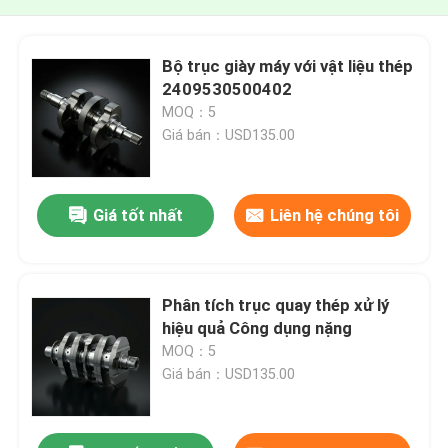
Bộ trục giày máy với vật liệu thép
2409530500402
MOQ：5
Giá bán：USD135.00
Giá tốt nhất
Liên hệ chúng tôi
Phân tích trục quay thép xử lý
hiệu quả Công dụng nặng
MOQ：5
Giá bán：USD135.00