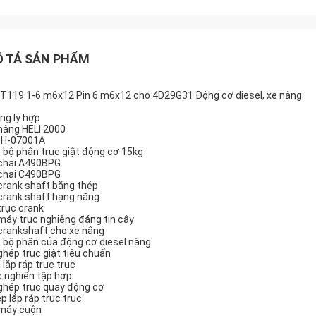
 TẢ SẢN PHẨM
T119.1-6 m6x12 Pin 6 m6x12 cho 4D29G31 Động cơ diesel, xe nâng
ng ly hợp
nâng HELI 2000
H-07001A
 bộ phận trục giật động cơ 15kg
chai A490BPG
chai C490BPG
crank shaft bằng thép
crank shaft hạng nặng
trục crank
máy trục nghiêng đáng tin cậy
crankshaft cho xe nâng
 bộ phận của động cơ diesel nâng
ghép trục giật tiêu chuẩn
 lắp ráp trục trục
c nghiến tập hợp
ghép trục quay động cơ
p lắp ráp trục trục
máy cuộn