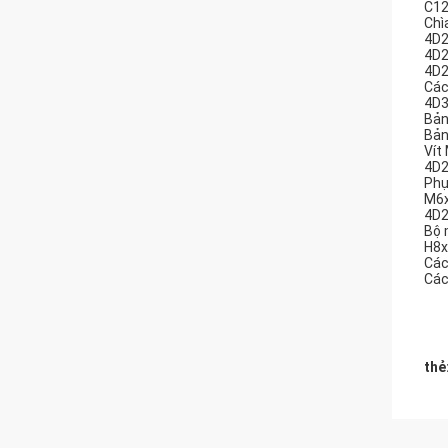
C12
Chì
4D2
4D2
4D
Các
4D3
Bản
Bản
Vít
4D2
Phụ
M6x
4D2
Bộ 
H8x
Các
Các
thẻ