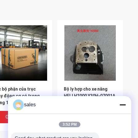
 bộ phận của trục
Bộ ly hợp cho xe nâng
y động cơ có trọng
HELI H2000 Y30H-07001A
ng 15kg Xinchai
sales
90BPG C490BPG Các
phận của động cơ
Giá Tốt Nhất
Giá Tốt Nhất
sel
3:52 PM