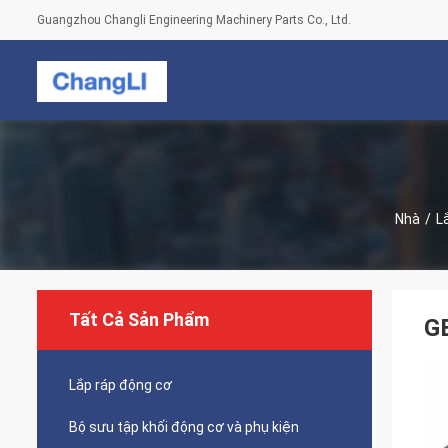
Guangzhou Changli Engineering Machinery Parts Co., Ltd.
Nhà
/
L
Tất Cả Sản Phẩm
GB
Lắp ráp động cơ
Bộ sưu tập khối động cơ và phụ kiện