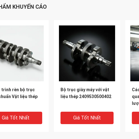
HẨM KHUYẾN CÁO
trình rèn bộ trục
Bộ trục giày máy với vật
Các
chuẩn Vật liệu thép
liệu thép 2409530500402
qua
lượ
A4
bộ 
Giá Tốt Nhất
Giá Tốt Nhất
die