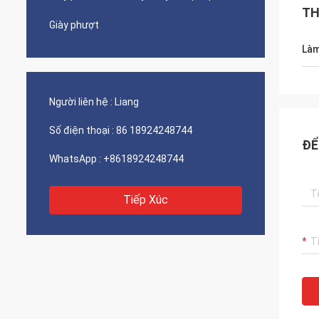
TH
Giày phượt
Làm
Người liên hệ :
Liang
Số điện thoại :
86 18924248744
ĐỂ
WhatsApp :
+8618924248744
Tiếp Xúc