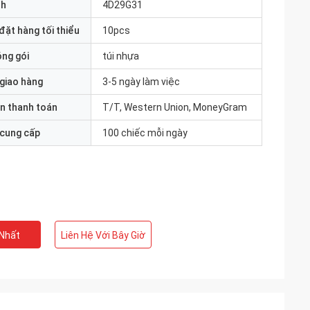
nh
4D29G31
đặt hàng tối thiểu
10pcs
óng gói
túi nhựa
 giao hàng
3-5 ngày làm việc
n thanh toán
T/T, Western Union, MoneyGram
 cung cấp
100 chiếc mỗi ngày
 Nhất
Liên Hệ Với Bây Giờ