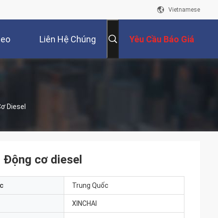
Vietnamese
deo
Liên Hệ Chúng
Yêu Cầu Báo Giá
Tôi
ơ Diesel
 Động cơ diesel
c
Trung Quốc
XINCHAI