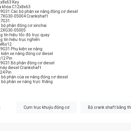
x8x63 Key
a khóa C12x8x63
9G31 Các bộ phận xe nâng động cơ diesel
7XG30-05004 Crankshaft
27G31
 bộ phận động cơ xinchai
2XG30-05005
g tín hiệu tốc độ trục quay
g tín hiệu trục nghiến
 M6x12
9G31 Phụ kiện xe nâng
 kiện xe nâng động cơ diesel
12 Pin
9G31 Bộ phận động cơ diesel
máy diesel Crankshaft
24 Pin
 bộ phận của xe nâng động cơ diesel
 bộ phận xe nâng trực thăng
:
Cụm trục khuỷu động cơ
Bộ crank shaft bằng t