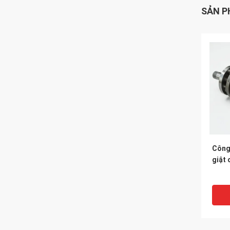
SẢN P
Công 
giật 