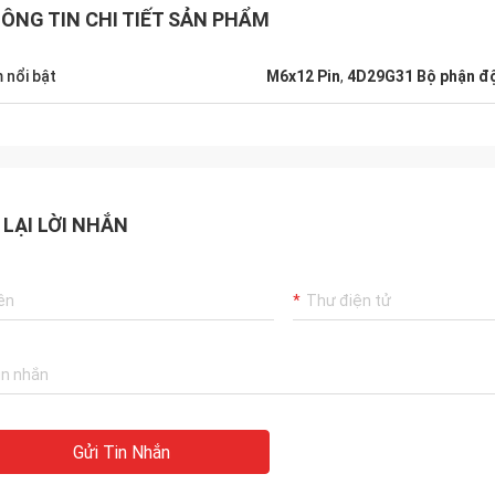
ÔNG TIN CHI TIẾT SẢN PHẨM
 nổi bật
M6x12 Pin
,
4D29G31 Bộ phận độ
 LẠI LỜI NHẮN
Gửi Tin Nhắn