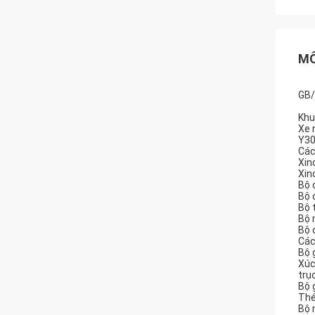
MÔ
GB/
Khu
Xe 
Y30
Các
Xin
Xin
Bộ 
Bộ 
Bộ 
Bộ 
Bộ 
Các
Bộ 
Xúc
trụ
Bộ 
Thé
Bộ 