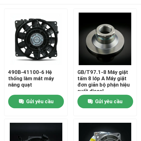
490B-41100-6 Hệ
GB/T97.1-8 Máy giặt
thống làm mát máy
tấm 8 lớp A Máy giặt
nâng quạt
đơn giản bộ phận hiệu
suất diesel
Nhà
Gửi yêu cầu
Gửi yêu cầu
Sản phẩm
Video