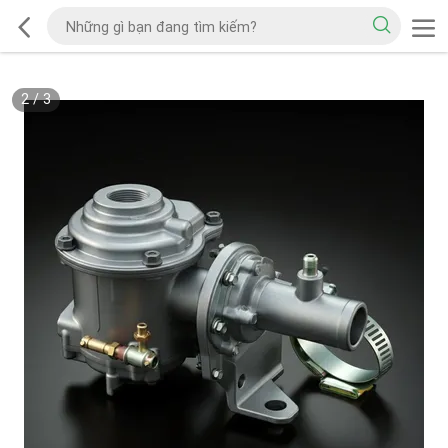
2
/
3