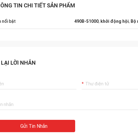
ÔNG TIN CHI TIẾT SẢN PHẨM
 nổi bật
490B-51000
,
khởi động hội
,
Bộ 
 LẠI LỜI NHẮN
Gửi Tin Nhắn