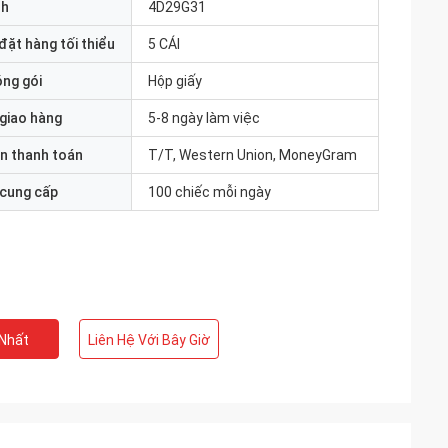
nh
4D29G31
đặt hàng tối thiểu
5 CÁI
óng gói
Hộp giấy
 giao hàng
5-8 ngày làm việc
n thanh toán
T/T, Western Union, MoneyGram
 cung cấp
100 chiếc mỗi ngày
 Nhất
Liên Hệ Với Bây Giờ