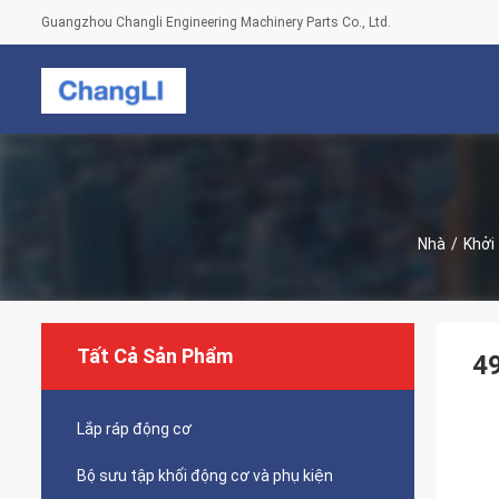
Guangzhou Changli Engineering Machinery Parts Co., Ltd.
Nhà
/
Khởi
Tất Cả Sản Phẩm
4
Lắp ráp động cơ
Bộ sưu tập khối động cơ và phụ kiện