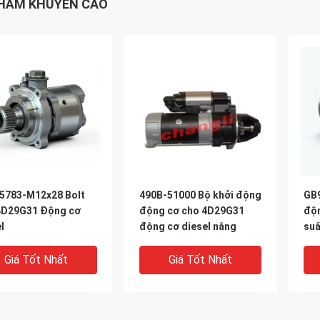
HẨM KHUYẾN CÁO
5783-M12x28 Bolt
490B-51000 Bộ khởi động
GB9
4D29G31 Động cơ
động cơ cho 4D29G31
độn
l
động cơ diesel nâng
suấ
Giá Tốt Nhất
Giá Tốt Nhất