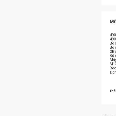
MÔ
490
490
Bộ 
Bộ 
GB9
Bộ 
Máy
M12
Bọc
Độn
thẻ