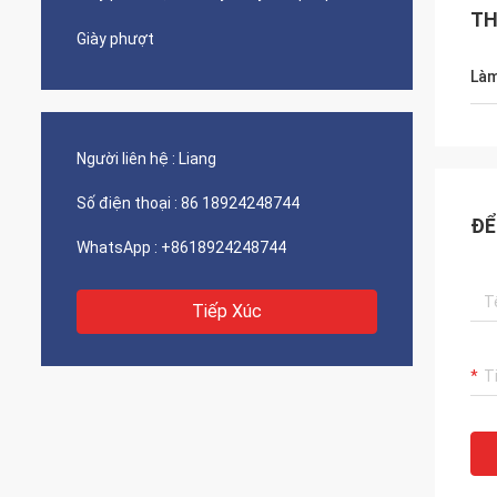
TH
Giày phượt
Làm
Người liên hệ :
Liang
Số điện thoại :
86 18924248744
ĐỂ
WhatsApp :
+8618924248744
Tiếp Xúc