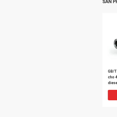
SẢN P
GB/T
cho 
diese