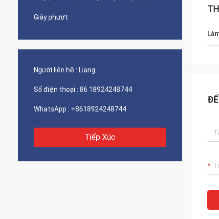
TH
Giày phượt
Làm
Người liên hệ :
Liang
Số điện thoại :
86 18924248744
ĐỂ
WhatsApp :
+8618924248744
Tiếp Xúc