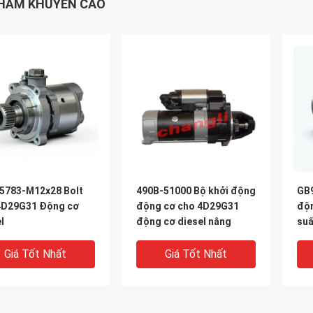
HẨM KHUYẾN CÁO
5783-M12x28 Bolt
490B-51000 Bộ khởi động
GB9
4D29G31 Động cơ
động cơ cho 4D29G31
độn
l
động cơ diesel nâng
suấ
Giá Tốt Nhất
Giá Tốt Nhất