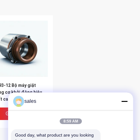
3-12 Bộ máy giặt
g cơ khởi động hiệu
t cao
sales
Giá Tốt Nhất
8:59 AM
Good day, what product are you looking 