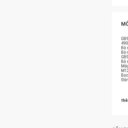
MÔ
GB9
490
Bộ 
Bộ 
GB9
Bộ 
Máy
M12
Bọc
Độn
thẻ