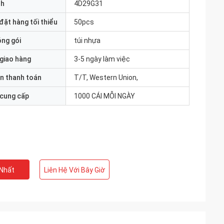
nh
4D29G31
đặt hàng tối thiểu
50pcs
óng gói
túi nhựa
 giao hàng
3-5 ngày làm việc
n thanh toán
T/T, Western Union,
 cung cấp
1000 CÁI MỖI NGÀY
 Nhất
Liên Hệ Với Bây Giờ