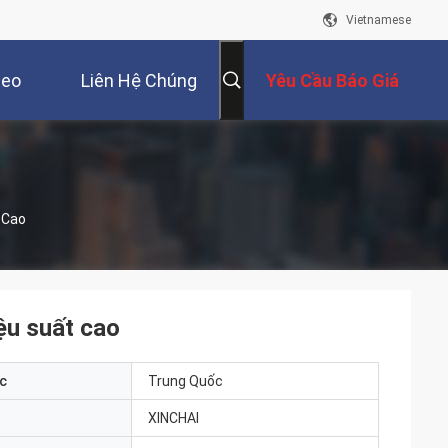
Vietnamese
deo
Liên Hệ Chúng
Yêu Cầu Báo Giá
Tôi
 Cao
ệu suất cao
c
Trung Quốc
XINCHAI