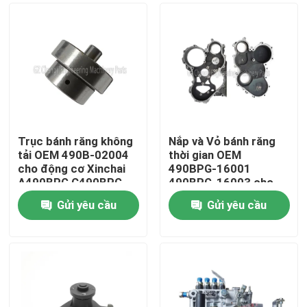
Trục bánh răng không
Nắp và Vỏ bánh răng
tải OEM 490B-02004
thời gian OEM
cho động cơ Xinchai
490BPG-16001
A490BPG C490BPG
490BPG-16003 cho
B490BPG A495BPG
Xe nâng Xinchai
Gửi yêu cầu
Gửi yêu cầu
A498BPG 4D27G31
A490BPG 4D27G31
Nhà
với bảo hành 3 tháng
Sản phẩm
Video