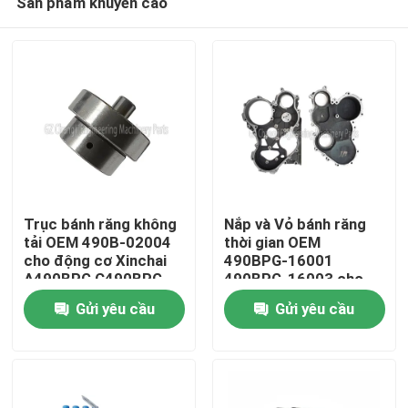
Sản phẩm khuyến cáo
Trục bánh răng không
Nắp và Vỏ bánh răng
tải OEM 490B-02004
thời gian OEM
cho động cơ Xinchai
490BPG-16001
A490BPG C490BPG
490BPG-16003 cho
Nhà
B490BPG A495BPG
Xe nâng Xinchai
Gửi yêu cầu
Gửi yêu cầu
A498BPG 4D27G31
A490BPG 4D27G31
với bảo hành 3 tháng
Sản phẩm
Video