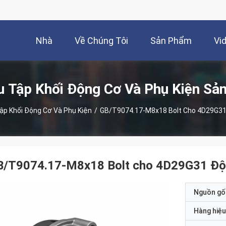
Nhà
Về Chúng Tôi
Sản Phẩm
Vi
u Tập Khối Động Cơ Và Phụ Kiện Sả
ập Khối Động Cơ Và Phụ Kiện
/
GB/T9074.17-M8x18 Bolt Cho 4D29G31
B/T9074.17-M8x18 Bolt cho 4D29G31 Độn
Nguồn gố
Hàng hiệu