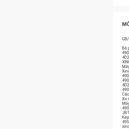
MÔ
GB/
Bộ 
490
4D2
XIN
Máy
Xin
490
490
4D
490
Các
Xe 
Máy
490
JBT
Kẹp
495
xin