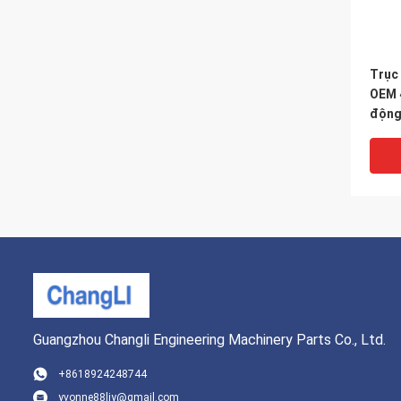
Trục 
OEM 
động
A490
B490
A498
bảo 
Guangzhou Changli Engineering Machinery Parts Co., Ltd.
+8618924248744
yvonne88ljy@gmail.com