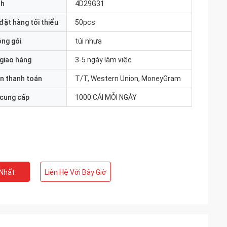
nh
4D29G31
đặt hàng tối thiểu
50pcs
óng gói
túi nhựa
 giao hàng
3-5 ngày làm việc
n thanh toán
T/T, Western Union, MoneyGram
 cung cấp
1000 CÁI MỖI NGÀY
 Nhất
Liên Hệ Với Bây Giờ