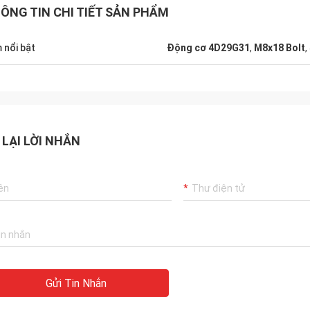
ÔNG TIN CHI TIẾT SẢN PHẨM
 nổi bật
Động cơ 4D29G31
,
M8x18 Bolt
,
 LẠI LỜI NHẮN
Gửi Tin Nhắn