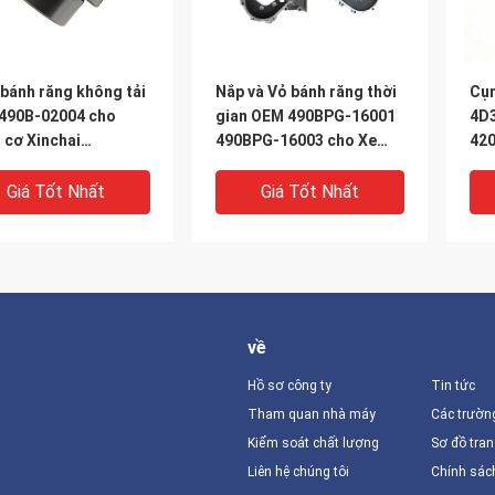
bánh răng không tải
Nắp và Vỏ bánh răng thời
Cụm
490B-02004 cho
gian OEM 490BPG-16001
4D3
 cơ Xinchai
490BPG-16003 cho Xe
420
BPG C490BPG
nâng Xinchai A490BPG
thá
BPG A495BPG
4D27G31
nâ
Giá Tốt Nhất
Giá Tốt Nhất
BPG 4D27G31 với
hành 3 tháng
về
Hồ sơ công ty
Tin tức
Tham quan nhà máy
Các trườn
Kiểm soát chất lượng
Sơ đồ tra
Liên hệ chúng tôi
Chính sác