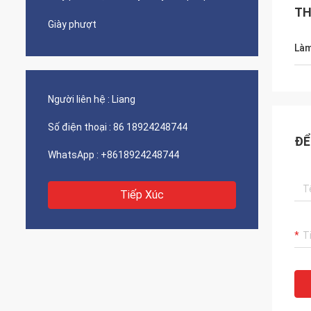
TH
Giày phượt
Làm
Người liên hệ :
Liang
Số điện thoại :
86 18924248744
ĐỂ
WhatsApp :
+8618924248744
Tiếp Xúc