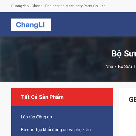
Guangzhou Changli Engineering Machinery Parts Co., Ltd.
Bộ Sư
Nhà
/
Bộ Sưu T
Tất Cả Sản Phẩm
G
Lắp ráp động cơ
Bộ sưu tập khối động cơ và phụ kiện