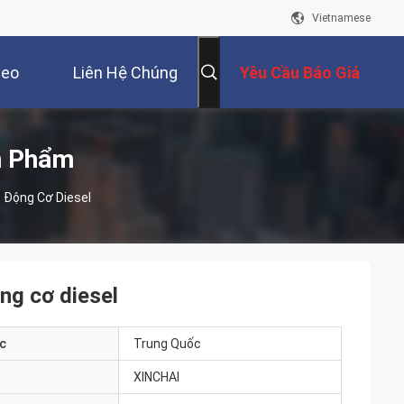
Vietnamese
deo
Liên Hệ Chúng
Yêu Cầu Báo Giá
Tôi
n Phẩm
 Động Cơ Diesel
g cơ diesel
c
Trung Quốc
XINCHAI