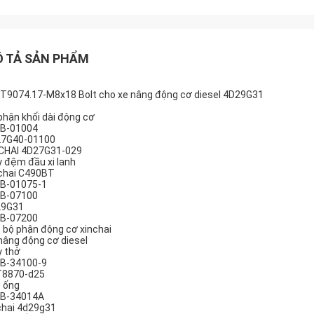
 TẢ SẢN PHẨM
T9074.17-M8x18 Bolt cho xe nâng động cơ diesel 4D29G31
phận khối dài động cơ
B-01004
7G40-01100
CHAI 4D27G31-029
 đệm đầu xi lanh
chai C490BT
B-01075-1
B-07100
29G31
B-07200
 bộ phận động cơ xinchai
nâng động cơ diesel
 thở
B-34100-9
8870-d25
 ống
B-34014A
chai 4d29g31