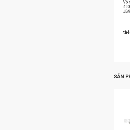
Vỏ 
490
JB9
thẻ
SẢN P