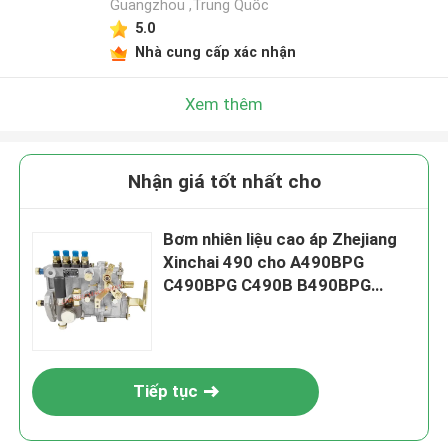
Guangzhou ,Trung Quốc
5.0
Nhà cung cấp xác nhận
Xem thêm
Nhận giá tốt nhất cho
Bơm nhiên liệu cao áp Zhejiang
Xinchai 490 cho A490BPG
C490BPG C490B B490BPG
4Q167Z-1 BH4Q80R8
Tiếp tục