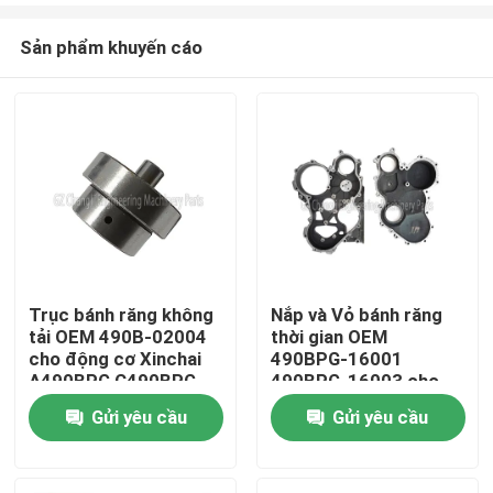
Sản phẩm khuyến cáo
Trục bánh răng không
Nắp và Vỏ bánh răng
tải OEM 490B-02004
thời gian OEM
Nhà
cho động cơ Xinchai
490BPG-16001
A490BPG C490BPG
490BPG-16003 cho
B490BPG A495BPG
Xe nâng Xinchai
Gửi yêu cầu
Gửi yêu cầu
Sản phẩm
A498BPG 4D27G31
A490BPG 4D27G31
với bảo hành 3 tháng
Video